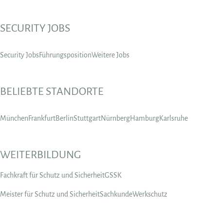
SECURITY JOBS
Security Jobs
Führungsposition
Weitere Jobs
BELIEBTE STANDORTE
München
Frankfurt
Berlin
Stuttgart
Nürnberg
Hamburg
Karlsruhe
WEITERBILDUNG
Fachkraft für Schutz und Sicherheit
GSSK
Meister für Schutz und Sicherheit
Sachkunde
Werkschutz