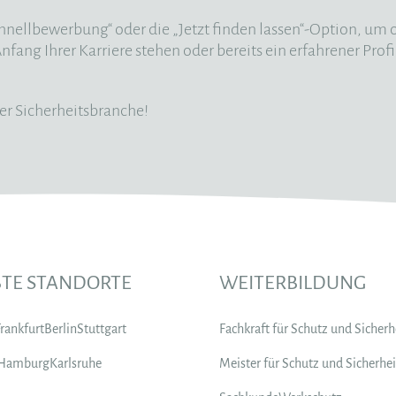
hnellbewerbung“ oder die „Jetzt finden lassen“-Option, u
fang Ihrer Karriere stehen oder bereits ein erfahrener Profi 
 der Sicherheitsbranche!
BTE STANDORTE
WEITERBILDUNG
Frankfurt
Berlin
Stuttgart
Fachkraft für Schutz und Sicherh
Hamburg
Karlsruhe
Meister für Schutz und Sicherhei