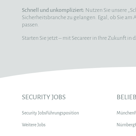
Schnell und unkompliziert:
Nutzen Sie unsere „Sc
Sicherheitsbranche zu gelangen. Egal, ob Sie am An
passen.
Starten Sie jetzt – mit Secareer in Ihre Zukunft in
SECURITY JOBS
BELIE
Security Jobs
Führungsposition
München
Weitere Jobs
Nürnberg