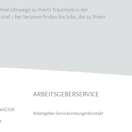
m ohne Umwege zu Ihrem Traumjob in der
sind – bei Secareer finden Sie Jobs, die zu Ihnen
ARBEITSGEBERSERVICE
eit
GSSK
Arbeitgeber-Service
Leistungen
Kontakt
t