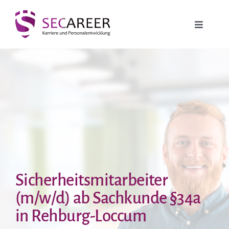
Zum
Inhalt
Toggle
springen
Navigati
Jobbörse
Security Jobs
Führungsposition
Weitere Jobs
Sicherheitsmitarbeiter
Weiterbildung
(m/w/d) ab Sachkunde §34a
in Rehburg-Loccum
Arbeitgeber-Service