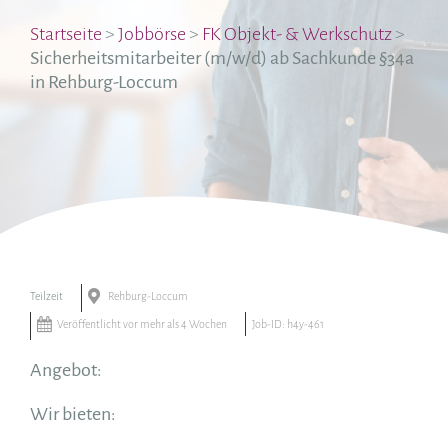
Startseite
>
Jobbörse
>
FK Objekt- & Werkschutz
>
Sicherheitsmitarbeiter (m/w/d) ab Sachkunde §34a
in Rehburg-Loccum
Teilzeit
Rehburg-Loccum
Veröffentlicht vor mehr als 4 Wochen
Job-ID: h4y-461
Angebot:
Wir bieten: