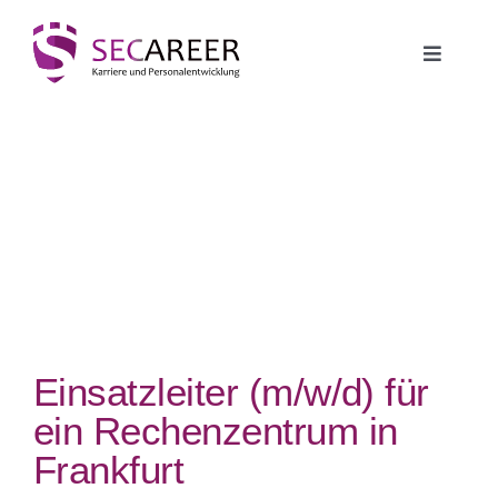
Zum
Inhalt
springen
Toggle
Navigati
Jobbörse
Security Jobs
Führungsposition
Weitere Jobs
Einsatzleiter (m/w/d) für
Weiterbildung
ein Rechenzentrum in
Frankfurt
Arbeitgeber-Service